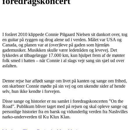
foredragskoncert
I foråret 2010 klippede Connie Pilgaard Nielsen sit dankort over, tog
en guitar på ryggen og drog alene ud i verden. Målet var USA og
Canada, og planen var at (over)leve på gaden som hjemløs
gademusiker. Musikken skulle være ledetråden og levevej. Det
lykkedes at tilbagelægge 17.000 km, kun hjulpet frem af de mønter
folk smed i hatten – når Connie i al slags vejr sang sin sjæl ud over
asfalten.
Denne rejse har affødt sange om livet på kanten og sange om frihed,
om skæbner Connie mødte på sin vej og om ukendte sider af hende
selv, hun ikke kendte i forvejen.
Disse sange og historier er nu samlet i foredragskoncerten ”On the
Road”. Publikum bliver taget med på rejsen og skal opleve sange og
personlige historier fra en barsk og vidunderlig verden fra Nashvilles
narko-underverden til Ku Klux Klan.