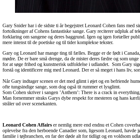
Gary Snider har i de sidste ti år begejstret Leonard Cohen fans med si
fortolkninger af Cohens fantastiske sange. Gary reciterer udpluk af 
forklaring om sangene og deres baggrund. Igen og igen fortæller publik
mere intenst til de poetiske og til tider komplekse tekster.
Gary og Leonard har mange ting til fælles. Begge er de født i Canada,
mødre. De er bare små drenge, da de mister deres fædre og som unge
for at søge frihed og kunstnerisk udfoldelse i udlandet. Som Gary siger
forstå og identificere mig med Leonard. Der er så meget i hans liv, s
Når Gary indtager scenen er det med glimt i øjet og en befriende humor
ofte tungsindige sange, som dog også tit rummer et lysglimt.
Som Cohen skriver i sangen ’Anthem’: There is a crack in everything, t
Man fornemmer straks Garys dybe respekt for mesteren og hans kærl
stråler ud over scenekanten.
L
eonard
C
ohen
A
ffairs
er nemlig mere end endnu et Cohen coverb
oplevelse fra den herboende Canadier som, ligesom Leonard, havde jø
familie i tøjbranchen, en far der døde alt for tidligt og en voldsom 