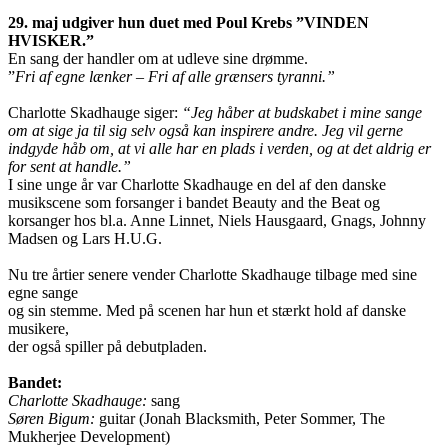
29. maj udgiver hun duet med Poul Krebs ”VINDEN
HVISKER.”
En sang der handler om at udleve sine drømme.
”
Fri af egne lænker – Fri af alle grænsers tyranni.”
Charlotte Skadhauge siger:
“Jeg håber at budskabet i mine sange
om at sige ja til sig selv også kan inspirere andre. Jeg vil gerne
indgyde håb om, at vi alle har en plads i verden, og at det aldrig er
for sent at handle.”
I sine unge år var Charlotte Skadhauge en del af den danske
musikscene som forsanger i bandet Beauty and the Beat og
korsanger hos bl.a. Anne Linnet, Niels Hausgaard, Gnags, Johnny
Madsen og Lars H.U.G.
Nu tre årtier senere vender Charlotte Skadhauge tilbage med sine
egne sange
og sin stemme. Med på scenen har hun et stærkt hold af danske
musikere,
der også spiller på debutpladen.
Bandet:
Charlotte Skadhauge:
sang
Søren Bigum:
guitar (Jonah Blacksmith, Peter Sommer, The
Mukherjee Development)