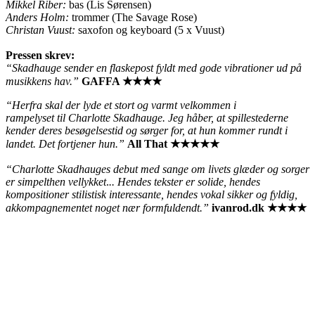
Mikkel Riber:
bas (Lis Sørensen)
Anders Holm:
trommer (The Savage Rose)
Christan Vuust:
saxofon og keyboard (5 x Vuust)
Pressen skrev:
“Skadhauge sender en flaskepost fyldt med gode vibrationer ud på
musikkens hav.”
GAFFA ★★★★
“Herfra skal der lyde et stort og varmt velkommen i
rampelyset til Charlotte Skadhauge. Jeg håber, at spillestederne
kender deres besøgelsestid og sørger for, at hun kommer rundt i
landet. Det fortjener hun.”
All That ★★★★★
“Charlotte Skadhauges debut med sange om livets glæder og sorger
er simpelthen vellykket
.
.. Hendes tekster er solide, hendes
kompositioner stilistisk interessante, hendes vokal sikker og fyldig,
akkompagnementet noget nær formfuldendt.”
ivanrod.dk ★★★★